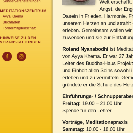
Sonderveranstaltungen
Welt erschafft
Angst, der Eng
MEDITATIONSZENTRUM
Dasein in Frieden, Harmonie, Fr
Ayya Khema
Buchladen
unserem Herzen an und strahlt d
Fördermitgliedschaft
erleben. Gemeinsam wollen wir
zuwenden und sie zur Entfaltun
HINWEISE ZU DEN
VERANSTALTUNGEN
Roland Nyanabodhi
ist Medita
von Ayya Khema. Er war 27 Jah
Leiter des Buddha-Haus Projekt
und Einheit allen Seins sowohl 
erleben und zu vermitteln. Geme
gründete er die Schule des Her
Einführungs- / Schnupperabe
Freitag:
19.00 – 21.00 Uhr
Spende für den Lehrer
Vorträge, Meditationspraxis
Samstag:
10.00 - 18.00 Uhr