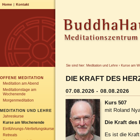
Home
|
Kontakt
Sie sind hier:
Meditation und Lehre
›
Kurse am W
DIE KRAFT DES HER
OFFENE MEDITATION
Meditation am Abend
Meditationstage am
07.08.2026
-
08.08.2026
Wochenende
Morgenmeditation
Kurs 507
mit
Roland Ny
MEDITATION UND LEHRE
Jahreskurse
Die Kraft des
Kurse am Wochenende
Einführungs-/Vertiefungskurse
Es ist die Kra
Retreats