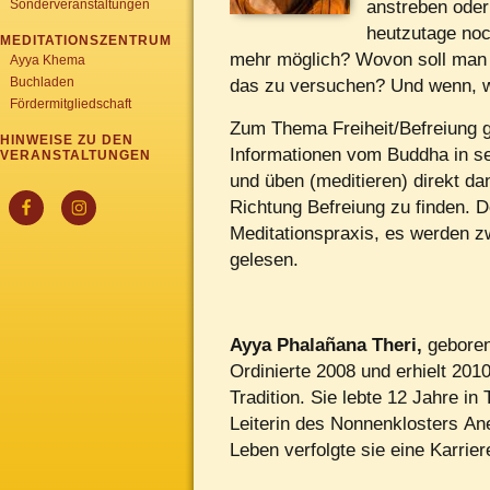
Sonderveranstaltungen
anstreben oder
heutzutage noch
MEDITATIONSZENTRUM
mehr möglich? Wovon soll man 
Ayya Khema
Buchladen
das zu versuchen? Und wenn, w
Fördermitgliedschaft
Zum Thema Freiheit/Befreiung g
HINWEISE ZU DEN
Informationen vom Buddha in se
VERANSTALTUNGEN
und üben (meditieren) direkt d
Richtung Befreiung zu finden. D
Meditationspraxis, es wer­den 
gelesen.
Ayya Phalañana Theri,
geboren
Ordinierte 2008 und erhielt 2010
Tradition. Sie lebte 12 Jahre in
Leiterin des Nonnenklosters Ane
Leben verfolgte sie eine Karrie